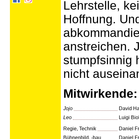
Lehrstelle, ke
Hoffnung. Und 
abkommandie
anstreichen. Jo
stumpfsinnig 
nicht auseina
Mitwirkende:
Jojo
David H
Leo
Luigi Bio
Regie, Technik
Daniel F
Bühnenbild, -bau
Daniel Fr