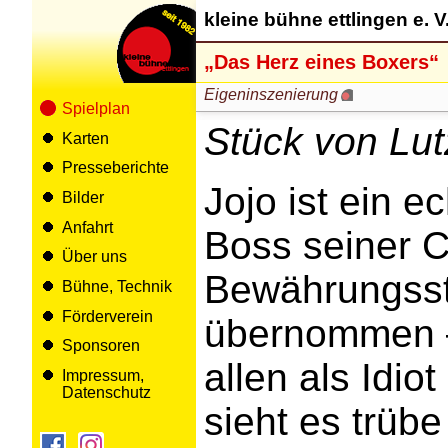
kleine bühne ettlingen e. V
„Das Herz eines Boxers“
Eigeninszenierung
Spielplan
Stück von Lu
Karten
Presseberichte
Jojo ist ein ec
Bilder
Anfahrt
Boss seiner C
Über uns
Bewährungsst
Bühne, Technik
Förderverein
übernommen –
Sponsoren
allen als Idio
Impressum,
Datenschutz
sieht es trübe