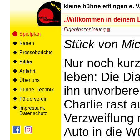
kleine bühne ettlingen e. V
„Willkommen in deinem 
Eigeninszenierung
Spielplan
Stück von Mi
Karten
Presseberichte
Nur noch kurz
Bilder
Anfahrt
leben: Die Dia
Über uns
ihn unvorberei
Bühne, Technik
Förderverein
Charlie rast a
Impressum,
Datenschutz
Verzweiflung 
Auto in die Wü